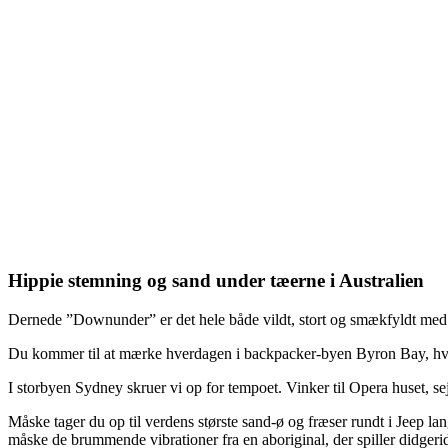
Hippie stemning og sand under tæerne i Australien
Dernede ”Downunder” er det hele både vildt, stort og smækfyldt med ko
Du kommer til at mærke hverdagen i backpacker-byen Byron Bay, hvor
I storbyen Sydney skruer vi op for tempoet. Vinker til Opera huset, s
Måske tager du op til verdens største sand-ø og fræser rundt i Jeep l
måske de brummende vibrationer fra en aboriginal, der spiller didger