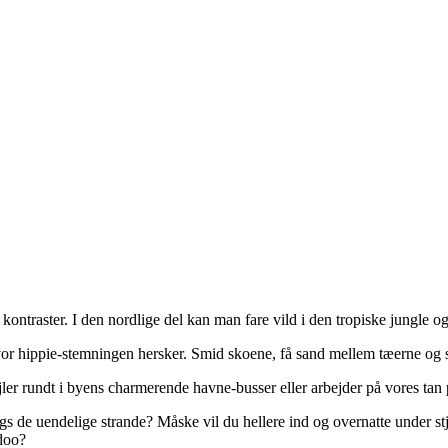
ntraster. I den nordlige del kan man fare vild i den tropiske jungle o
 hippie-stemningen hersker. Smid skoene, få sand mellem tæerne og se 
ejler rundt i byens charmerende havne-busser eller arbejder på vores t
angs de uendelige strande? Måske vil du hellere ind og overnatte under 
idoo?