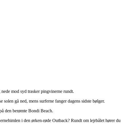
g nede mod syd trasker pingvinerne rundt.
solen gå ned, mens surferne fanger dagens sidste bølger.
an på den berømte Bondi Beach.
stjernehimlen i den ørken-røde Outback? Rundt om lejrbålet hører du