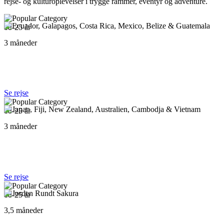
rejse- og kulturoplevelser i trygge rammer, eventyr og adventure.
18-25 år
3 måneder
Ecuador, Galapagos, Costa Rica, Mexico, Belize &
Guatemala
Se rejse
18-25 år
3 måneder
Japan, Fiji, New Zealand, Australien, Cambodja &
Vietnam
Se rejse
18-25 år
3,5 måneder