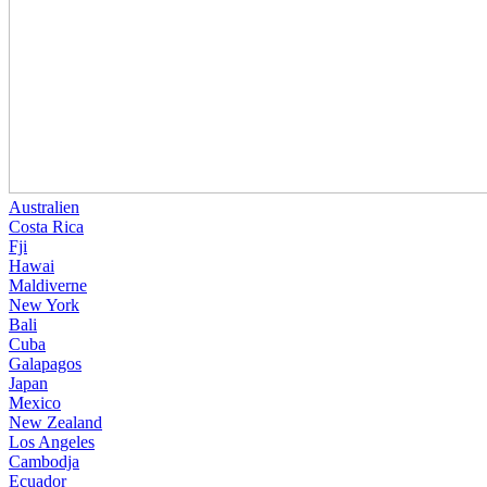
Australien
Costa Rica
Fji
Hawai
Maldiverne
New York
Bali
Cuba
Galapagos
Japan
Mexico
New Zealand
Los Angeles
Cambodja
Ecuador