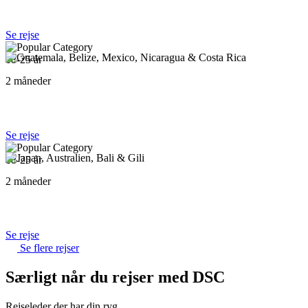
Jorden Rundt Sakura
Se rejse
18-25 år
2 måneder
Guatemala, Belize, Mexico, Nicaragua & Costa Rica
Se rejse
18-25 år
2 måneder
Japan, Australien, Bali & Gili
Se rejse
Se flere rejser
Særligt når du rejser med DSC
Rejseleder der har din ryg