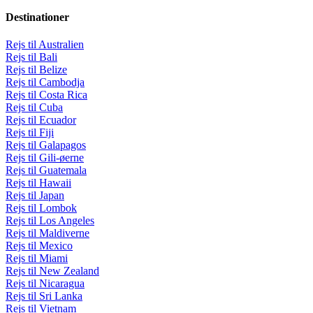
Destinationer
Rejs til Australien
Rejs til Bali
Rejs til Belize
Rejs til Cambodja
Rejs til Costa Rica
Rejs til Cuba
Rejs til Ecuador
Rejs til Fiji
Rejs til Galapagos
Rejs til Gili-øerne
Rejs til Guatemala
Rejs til Hawaii
Rejs til Japan
Rejs til Lombok
Rejs til Los Angeles
Rejs til Maldiverne
Rejs til Mexico
Rejs til Miami
Rejs til New Zealand
Rejs til Nicaragua
Rejs til Sri Lanka
Rejs til Vietnam