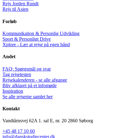
Rejs Jorden Rundt
Rejs til Asien
Forløb
Kommunikation & Personlig Udvikling
Sport & Personligt Drive
Xplore - Lær at rejse på egen hånd
Andet
FAQ: Spørgsmål og svar
Tag rejsetesten
Rejsekalenderen - se alle afgange
Bliv afklaret på et infomøde
Inspiration
Se alle rejserne samlet her
Kontakt
Vandtårnsvej 62A 1. sal E, nr. 20 2860 Søborg
+45 48 17 10 60
info@danskstudiecenter.dk